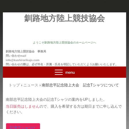
釧路地方陸上競技協会
ようこそ釧路地方陸上競技協会のホームページへ
釧路地方陸上競技協会 事務局
問い合わせmail
info@kushirorikujo.com
問い合わせの際は、必ず件名・所属・氏名を明記していただくようお願いいたします。
トップ
›
ニュース
›
南部忠平記念陸上大会 記念Tシャツについて
南部忠平記念陸上大会の記念Tシャツの案内をUPしました。
当日販売はしません
ので、購入を希望する方は期日までに申し込んで
ください。
記念Tシャツに